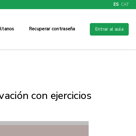
ES
CAT
ltanos
Recuperar contraseña
Entrar al aula
ación con ejercicios