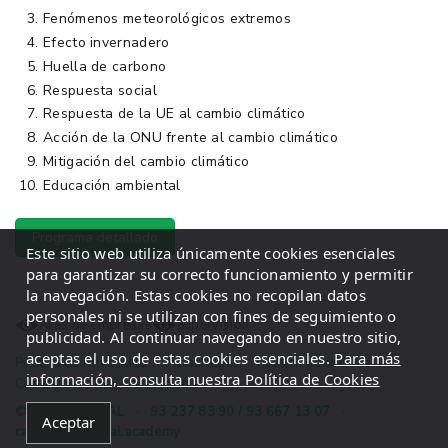
Fenómenos meteorológicos extremos
Efecto invernadero
Huella de carbono
Respuesta social
Respuesta de la UE al cambio climático
Acción de la ONU frente al cambio climático
Mitigación del cambio climático
Educación ambiental
Programa detallado
Este sitio web utiliza únicamente cookies esenciales
para garantizar su correcto funcionamiento y permitir
la navegación. Estas cookies no recopilan datos
personales ni se utilizan con fines de seguimiento o
Área de empresas
Supervisión
publicidad. Al continuar navegando en nuestro sitio,
aceptas el uso de estas cookies esenciales.
Para más
Política de Privacidad
·
Aviso legal
·
Política de cookies
·
información, consulta nuestra Política de Cookies
Condiciones de contratación
© 2026 INGECAL
·
93 237 83 90 / 93 667 13 07
·
Aceptar
campus@ingecal.academy