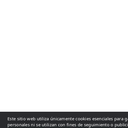
Este sitio web utiliza únicamente cookies esenciales para 
personales ni se utilizan con fines de seguimiento o public
Política de Privacidad
·
Aviso legal
·
Política de cookies
·
Condici