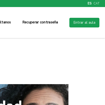
ES
CAT
ltanos
Recuperar contraseña
Entrar al aula