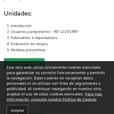
Unidades:
Introducción
Usuarios y propietarios - RD 1215/1997
Fabricantes e importadores
Evaluación de riesgos
Medidas preventivas
Programa detallado
Este sitio web utiliza únicamente cookies esenciales
para garantizar su correcto funcionamiento y permitir
la navegación. Estas cookies no recopilan datos
personales ni se utilizan con fines de seguimiento o
Área de empresas
Supervisión
publicidad. Al continuar navegando en nuestro sitio,
aceptas el uso de estas cookies esenciales.
Para más
Política de Privacidad
·
Aviso legal
·
Política de cookies
·
información, consulta nuestra Política de Cookies
Condiciones de contratación
© 2026 INGECAL
·
93 237 83 90 / 93 667 13 07
·
Aceptar
campus@ingecal.academy