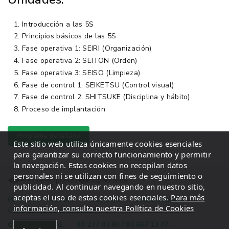
Introducción a las 5S
Principios básicos de las 5S
Fase operativa 1: SEIRI (Organización)
Fase operativa 2: SEITON (Orden)
Fase operativa 3: SEISO (Limpieza)
Fase de control 1: SEIKETSU (Control visual)
Fase de control 2: SHITSUKE (Disciplina y hábito)
Proceso de implantación
Programa detallado
Este sitio web utiliza únicamente cookies esenciales
para garantizar su correcto funcionamiento y permitir
la navegación. Estas cookies no recopilan datos
personales ni se utilizan con fines de seguimiento o
Área de empresas
Supervisión
publicidad. Al continuar navegando en nuestro sitio,
aceptas el uso de estas cookies esenciales.
Para más
Política de Privacidad
·
Aviso legal
·
Política de cookies
·
información, consulta nuestra Política de Cookies
Condiciones de contratación
© 2026 INGECAL
·
93 237 83 90 / 93 667 13 07
·