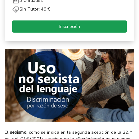
3 Unidades
Sin Tutor: 49 €
Inscripción
El
sexismo
, como se indica en la segunda acepción de la 22. ª
ed. del
DLE
(2001), consiste en la
discriminación de personas