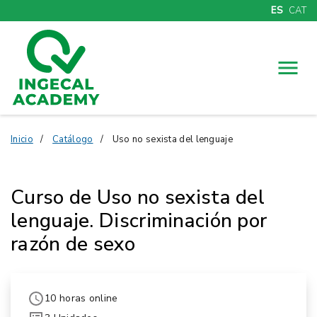
ES
CAT
Menú
Inicio
Catálogo
Uso no sexista del lenguaje
Curso de Uso no sexista del
lenguaje. Discriminación por
razón de sexo
10 horas online