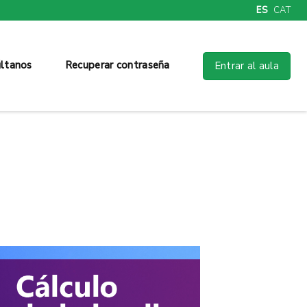
ES
CAT
ltanos
Recuperar contraseña
Entrar al aula