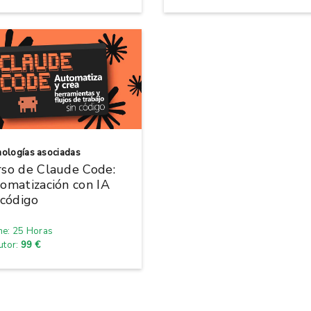
ologías asociadas
so de Claude Code:
omatización con IA
 código
ne: 25 Horas
tutor:
99 €